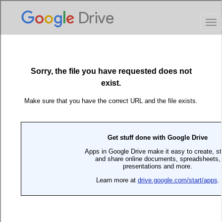
Tog
nav